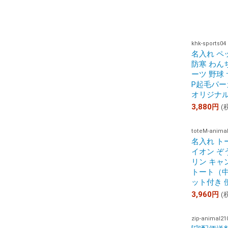
khk-sports04
名入れ ペ
防寒 わん
ーツ 野球
P起毛パー
オリジナル
3,880
円
(
toteM-anima
名入れ ト
イオン ぞ
リン キャン
トート（中
ット付き 
3,960
円
(
zip-animal21