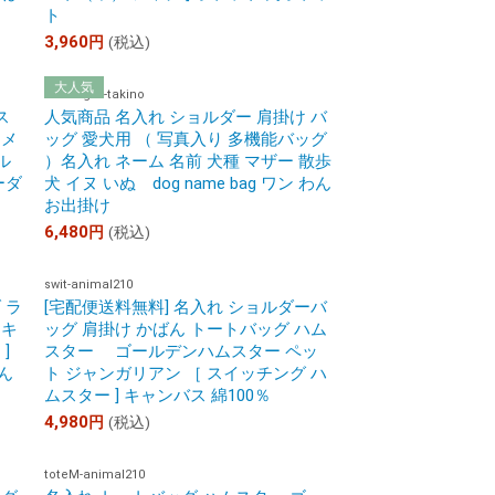
ト
3,960
円
(税込)
cut-bag14-takino
ス
人気商品 名入れ ショルダー 肩掛け バ
 メ
ッグ 愛犬用 （ 写真入り 多機能バッグ
ル
）名入れ ネーム 名前 犬種 マザー 散歩
ーダ
犬 イヌ いぬ dog name bag ワン わん
お出掛け
6,480
円
(税込)
swit-animal210
 ラ
[宅配便送料無料] 名入れ ショルダーバ
 キ
ッグ 肩掛け かばん トートバッグ ハム
]
スター ゴールデンハムスター ペッ
ん
ト ジャンガリアン ［ スイッチング ハ
ムスター ] キャンバス 綿100％
4,980
円
(税込)
toteM-animal210