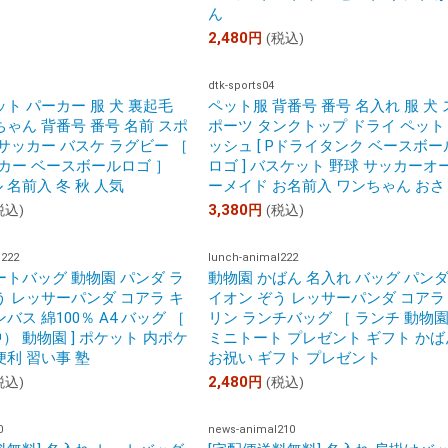
ん
2,480
円
(税込)
dtk-sports04
ット パーカー 服 犬 裏起毛
ペット服 背番号 番号 名入れ 服 犬 
ちゃん 背番号 番号 名前 スポ
ポーツ タンクトップ ドライ ペット
 サッカー バスケ ラグビー ［
ッシュ [ Pドライタンク ベースボー
カー ベースボールロゴ ］
ロゴ ] バスケット 野球 サッカーオ
 名前入 冬 秋 人気
ーメイド お名前入 ワンちゃん おさ
3,380
税込)
円
(税込)
l222
lunch-animal222
ートバッグ 動物園 パンダ ラ
動物園 かばん 名入れ バッグ パンダ
う レッサーパンダ コアラ キ
イオン ぞう レッサーパンダ コアラ
バス 綿100％ A4 バッグ ［
リン ランチバッグ ［ ランチ 動物園 
） 動物園 ] ポケット 内ポケ
ミニトート プレゼント ギフト かば
便利 習い事 塾
お祝い ギフト プレゼント
2,480
税込)
円
(税込)
0
news-animal210