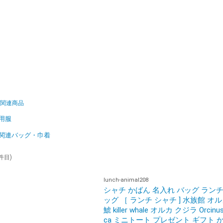
関連商品
用服
関連バッグ・巾着
 件目)
lunch-animal208
シャチ かばん 名入れ バッグ ラン
ッグ ［ ランチ シャチ ] 水族館 オ
鯱 killer whale オルカ クジラ Orcinus
ca ミニトート プレゼント ギフト 