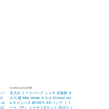
toteM-animal208
チバ
名入れ トートバッグ シャチ 水族館 オ
ルカ
ルカ 鯱 killer whale オルカ Orcinus orc
 or
a キャンバス 綿100％ A4 バッグ ［ ト
かば
ート（中） シャチ ] ポケット 内ポケッ