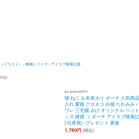
（イラスト）
動物シリーズ
アイラブ猫筆記体
 件目)
po-animal219
猫 ねこ お名前入り ポーチ 人気商品
入れ 愛猫 クロネコ 白猫 たれみみ 
ワレ 三毛猫 みけ オリジナル ペッ
ッズ 雑貨 ［ ポーチ アイラブ猫筆
] 出産祝いプレゼント 家族
1,780
円
(税込)