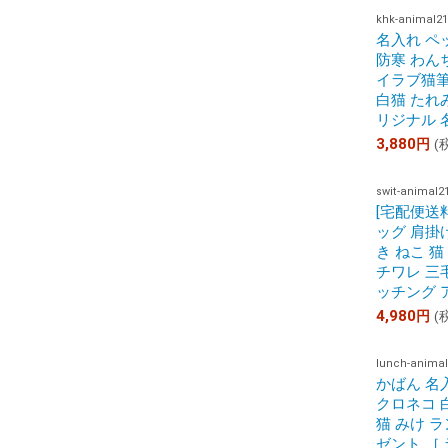
khk-animal21
名入れ ペ
防寒 わん
イラブ猫筆
白猫 たれ
リジナル 
3,880
円
(
swit-animal2
[宅配便送
ッグ 肩掛
き ねこ 猫
チワレ 三
ッチング 
4,980
円
(
lunch-animal
かばん 名
クロネコ 
猫 みけ 
ゼント ［