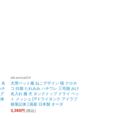
dtk-animal219
 名
犬用ペット服 ねこデザイン 猫 クロネ
ハチ
コ 白猫 たれみみ ハチワレ 三毛猫 みけ
トグ
名入れ 服 犬 タンクトップ ドライ ペッ
記体
ト メッシュ [ Pドライタンク アイラブ
猫筆記体 ] 国産 日本製 オーダ
3,380
円
(税込)