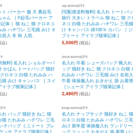
9
zip-animal219
ット パーカー 服 犬 裏起毛
[宅配便送料無料] 名入れ トートバ
ちゃん ［ P起毛パーカー ア
旅行 大きい トラベル 猫 ねこ 猫 ク
記体 ］猫 ねこ 猫 クロネコ
ネコ 白猫 たれみみ ハチワレ 三毛猫
みみ ハチワレ 三毛猫 みけ オ
け キャンバス 綿100％ カバン ［ 
名前入 冬 秋 人気
プトート アイラブ猫筆記体 ]
5,500
税込)
円
(税込)
19
shoe-animal219
料無料] 名入れ ショルダーバ
名入れ 巾着 シューズバッグ 靴入れ
け かばん トートバッグ 猫好
ッグ 猫好き ねこ 猫 クロネコ 白猫 
 クロネコ 白猫 たれみみ ハ
れみみ ハチワレ 三毛猫 みけ 名前
毛猫 みけ キャンバス ［ スイ
巾着 体操服入れ おきがえ 袋 お着
アイラブ猫筆記体 ]
［シューズ アイラブ猫筆記体 ]
2,480
税込)
円
(税込)
219
knap-animal219
入れ バッグ 猫好き ねこ 猫
名入れ ナップサック 猫好き ねこ 猫
白猫 たれみみ ハチワレ 三毛
ロネコ 白猫 たれみみ ハチワレ 三
ランチバッグ ミニトート プレ
みけ 新年度 体操服入れ ランドリー
 ランチ アイラブ猫筆記体 ]
ッグ リュック おきがえ 袋 着替 バ