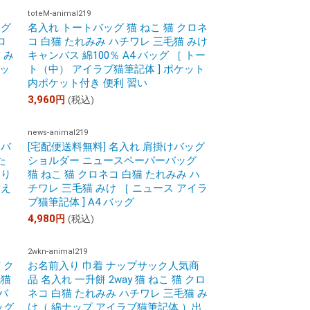
toteM-animal219
ッグ
名入れ トートバッグ 猫 ねこ 猫 クロネ
ロ
コ 白猫 たれみみ ハチワレ 三毛猫 みけ
 み
キャンバス 綿100％ A4 バッグ ［ トー
ジッ
ト（中） アイラブ猫筆記体 ] ポケット
内ポケット付き 便利 習い
3,960
円
(税込)
news-animal219
 バ
[宅配便送料無料] 名入れ 肩掛けバッグ
た
ショルダー ニュースペーパーバッグ
入り
猫 ねこ 猫 クロネコ 白猫 たれみみ ハ
替え
チワレ 三毛猫 みけ ［ ニュース アイラ
ブ猫筆記体 ] A4 バッグ
4,980
円
(税込)
2wkn-animal219
 ク
お名前入り 巾着 ナップサック人気商
毛猫
品 名入れ 一升餅 2way 猫 ねこ 猫 クロ
バ
ネコ 白猫 たれみみ ハチワレ 三毛猫 み
ッグ
け（ 綿ナップ アイラブ猫筆記体 ）出